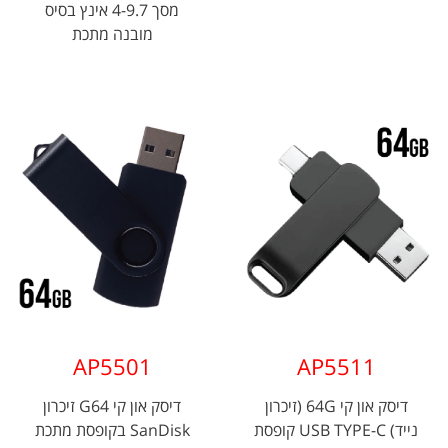
מסך 4-9.7 אינץ בסיס
מובנה מתכת
AP5501
AP5511
דיסק און קי 64G (זיכרון
דיסק און קי G64 זיכרון
נייד) USB TYPE-C קופסת
SanDisk בקופסת מתכת