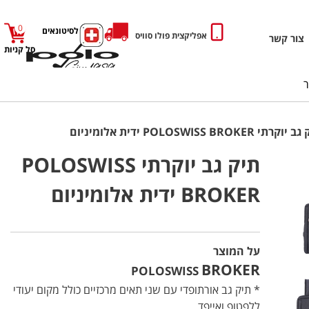
0
כניסה לסיטונאים
אפליקצית פולו סוויס
צור קשר
סל קניות
קרתי POLOSWISS BROKER ידית אלומיניום
תיק גב יוקרתי POLOSWISS
BROKER ידית אלומיניום
על המוצר
BROKER
POLOSWISS
* תיק גב אורתופדי עם שני תאים מרכזיים כולל מקום יעודי
ללפטופ ואייפד