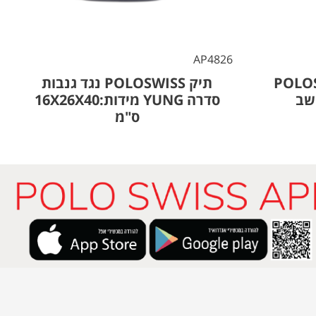
8
AP4826
תי POLOSWISS
תיק POLOSWISS נגד גנבות
סדרה YUNG מידות:16X26X40
ס"מ