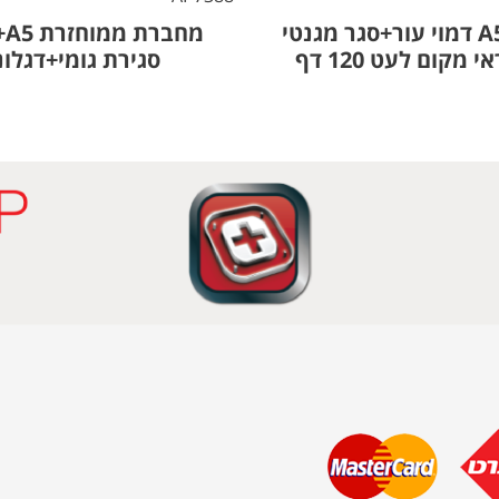
מחברת A5 דמוי עור+סגר מגנטי
מח
מקום לעט 120 דף
סגירת גומי+דגלונ