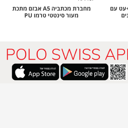
ברת ממוחזרת A5+עט עם
מחברת מכתביה A5 אבזם מתכת
ים
מעור סינטטי טרמו PU