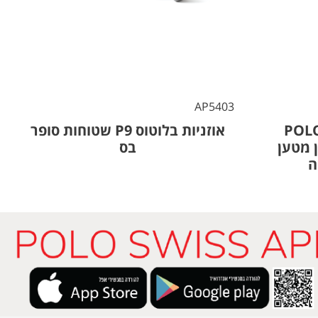
2
AP5403
POLO P
אוזניות בלוטוס P9 שטוחות סופר
 מטען
בס
ה