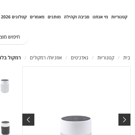
קטגוריות
מי אנחנו
סביבה וקהילה
מותגים
מאמרים
קטלוגים 2026
בית
קטגוריות
גאדג׳טים
אוזניות/ רמקולים
רמקול בלוטוס POLO POD TEC לחצני מגע להפע