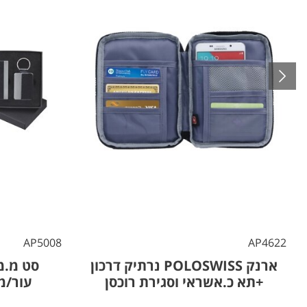
AP5008
AP4622
ארנק POLOSWISS נרתיק דרכון
סט מ.מ
+תא כ.אשראי וסגירת רוכסן
עור/מ