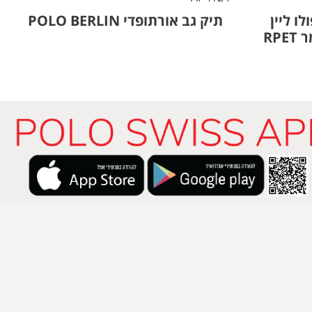
ו ליין
תיק גב אורתופדי POLO BERLIN
קשיח נגד גניבות מחומר RPET