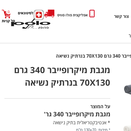
0
כניסה לסיטונאים
אפליקצית פולו סוויס
צור קשר
סל קניות
בנרתיק נשיאה
מגבת מיקרופייבר 340 גרם
70X130 בנרתיק נשיאה
על המוצר
מגבת מיקרופייבר 340 גר'
* אנטיבקטריאלית בתיק נישאה
* מידות: 130x70 ס"מ