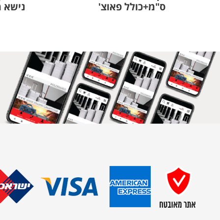
ס"מ+כולל פאוצ'
נישא מעו