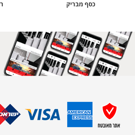
כסף מבריק
רא